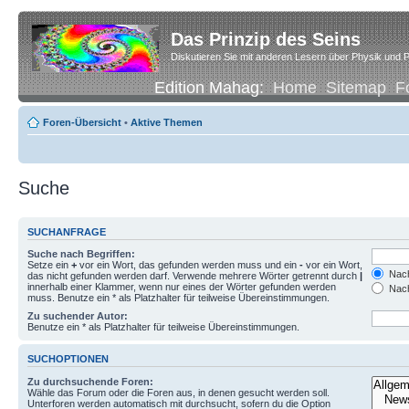
Das Prinzip des Seins
Diskutieren Sie mit anderen Lesern über Physik und P
Edition Mahag:
Home
Sitemap
F
Foren-Übersicht
•
Aktive Themen
Suche
SUCHANFRAGE
Suche nach Begriffen:
Setze ein
+
vor ein Wort, das gefunden werden muss und ein
-
vor ein Wort,
Nach
das nicht gefunden werden darf. Verwende mehrere Wörter getrennt durch
|
innerhalb einer Klammer, wenn nur eines der Wörter gefunden werden
Nach
muss. Benutze ein * als Platzhalter für teilweise Übereinstimmungen.
Zu suchender Autor:
Benutze ein * als Platzhalter für teilweise Übereinstimmungen.
SUCHOPTIONEN
Zu durchsuchende Foren:
Wähle das Forum oder die Foren aus, in denen gesucht werden soll.
Unterforen werden automatisch mit durchsucht, sofern du die Option