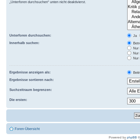
„Unterforen durchsuchen“ unten nicht deaktivierst.
Unterforen durchsuchen:
Ja
Innerhalb suchen:
Betre
Nur 
Nur 
Nur 
Ergebnisse anzeigen als:
Beit
Ergebnisse sortieren nach:
Suchzeitraum begrenzen:
Die ersten:
Foren-Übersicht
Powered by
phpBB
©