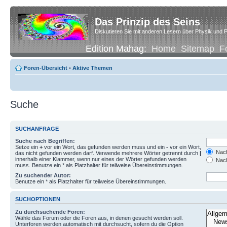
Das Prinzip des Seins
Diskutieren Sie mit anderen Lesern über Physik und P
Edition Mahag:
Home
Sitemap
F
Foren-Übersicht
•
Aktive Themen
Suche
SUCHANFRAGE
Suche nach Begriffen:
Setze ein
+
vor ein Wort, das gefunden werden muss und ein
-
vor ein Wort,
Nach
das nicht gefunden werden darf. Verwende mehrere Wörter getrennt durch
|
innerhalb einer Klammer, wenn nur eines der Wörter gefunden werden
Nach
muss. Benutze ein * als Platzhalter für teilweise Übereinstimmungen.
Zu suchender Autor:
Benutze ein * als Platzhalter für teilweise Übereinstimmungen.
SUCHOPTIONEN
Zu durchsuchende Foren:
Wähle das Forum oder die Foren aus, in denen gesucht werden soll.
Unterforen werden automatisch mit durchsucht, sofern du die Option