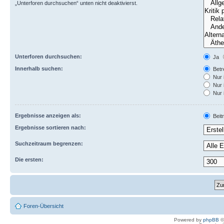
„Unterforen durchsuchen“ unten nicht deaktivierst.
Unterforen durchsuchen:
Ja
Innerhalb suchen:
Betre
Nur 
Nur 
Nur 
Ergebnisse anzeigen als:
Beit
Ergebnisse sortieren nach:
Suchzeitraum begrenzen:
Die ersten:
Foren-Übersicht
Powered by
phpBB
©