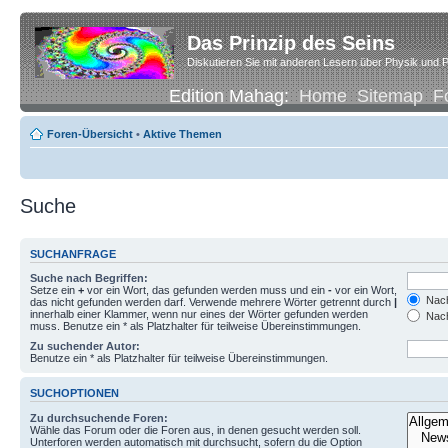
Das Prinzip des Seins
Diskutieren Sie mit anderen Lesern über Physik und P
Edition Mahag:
Home
Sitemap
F
Foren-Übersicht
•
Aktive Themen
Suche
SUCHANFRAGE
Suche nach Begriffen:
Setze ein
+
vor ein Wort, das gefunden werden muss und ein
-
vor ein Wort,
Nach
das nicht gefunden werden darf. Verwende mehrere Wörter getrennt durch
|
innerhalb einer Klammer, wenn nur eines der Wörter gefunden werden
Nach
muss. Benutze ein * als Platzhalter für teilweise Übereinstimmungen.
Zu suchender Autor:
Benutze ein * als Platzhalter für teilweise Übereinstimmungen.
SUCHOPTIONEN
Zu durchsuchende Foren:
Wähle das Forum oder die Foren aus, in denen gesucht werden soll.
Unterforen werden automatisch mit durchsucht, sofern du die Option