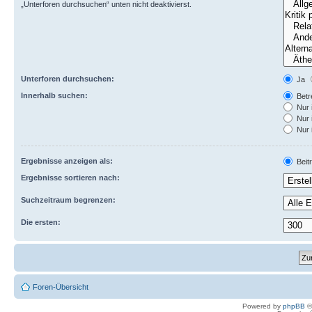
„Unterforen durchsuchen“ unten nicht deaktivierst.
Unterforen durchsuchen:
Ja
Innerhalb suchen:
Betre
Nur 
Nur 
Nur 
Ergebnisse anzeigen als:
Beit
Ergebnisse sortieren nach:
Suchzeitraum begrenzen:
Die ersten:
Foren-Übersicht
Powered by
phpBB
©