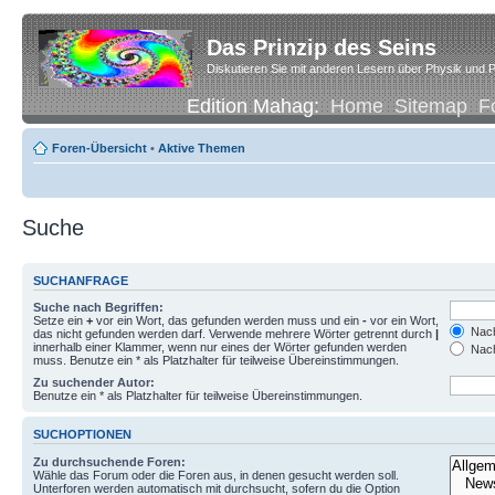
Das Prinzip des Seins
Diskutieren Sie mit anderen Lesern über Physik und P
Edition Mahag:
Home
Sitemap
F
Foren-Übersicht
•
Aktive Themen
Suche
SUCHANFRAGE
Suche nach Begriffen:
Setze ein
+
vor ein Wort, das gefunden werden muss und ein
-
vor ein Wort,
Nach
das nicht gefunden werden darf. Verwende mehrere Wörter getrennt durch
|
innerhalb einer Klammer, wenn nur eines der Wörter gefunden werden
Nach
muss. Benutze ein * als Platzhalter für teilweise Übereinstimmungen.
Zu suchender Autor:
Benutze ein * als Platzhalter für teilweise Übereinstimmungen.
SUCHOPTIONEN
Zu durchsuchende Foren:
Wähle das Forum oder die Foren aus, in denen gesucht werden soll.
Unterforen werden automatisch mit durchsucht, sofern du die Option