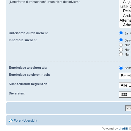
„Unterforen durchsuchen“ unten nicht deaktivierst.
Unterforen durchsuchen:
Ja
Innerhalb suchen:
Betre
Nur 
Nur 
Nur 
Ergebnisse anzeigen als:
Beit
Ergebnisse sortieren nach:
Suchzeitraum begrenzen:
Die ersten:
Foren-Übersicht
Powered by
phpBB
©