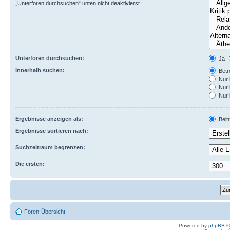
„Unterforen durchsuchen“ unten nicht deaktivierst.
Unterforen durchsuchen:
Ja
Innerhalb suchen:
Betre
Nur 
Nur 
Nur 
Ergebnisse anzeigen als:
Beit
Ergebnisse sortieren nach:
Suchzeitraum begrenzen:
Die ersten:
Foren-Übersicht
Powered by
phpBB
©