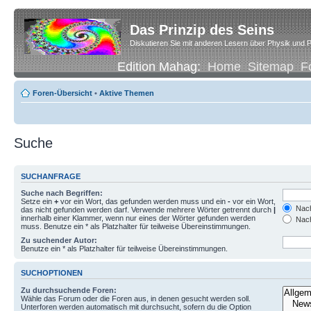
Das Prinzip des Seins
Diskutieren Sie mit anderen Lesern über Physik und P
Edition Mahag:
Home
Sitemap
F
Foren-Übersicht
•
Aktive Themen
Suche
SUCHANFRAGE
Suche nach Begriffen:
Setze ein
+
vor ein Wort, das gefunden werden muss und ein
-
vor ein Wort,
Nach
das nicht gefunden werden darf. Verwende mehrere Wörter getrennt durch
|
innerhalb einer Klammer, wenn nur eines der Wörter gefunden werden
Nach
muss. Benutze ein * als Platzhalter für teilweise Übereinstimmungen.
Zu suchender Autor:
Benutze ein * als Platzhalter für teilweise Übereinstimmungen.
SUCHOPTIONEN
Zu durchsuchende Foren:
Wähle das Forum oder die Foren aus, in denen gesucht werden soll.
Unterforen werden automatisch mit durchsucht, sofern du die Option