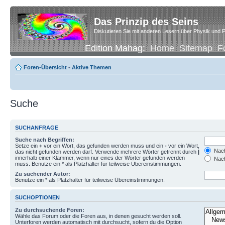
Das Prinzip des Seins
Diskutieren Sie mit anderen Lesern über Physik und P
Edition Mahag:
Home
Sitemap
F
Foren-Übersicht
•
Aktive Themen
Suche
SUCHANFRAGE
Suche nach Begriffen:
Setze ein
+
vor ein Wort, das gefunden werden muss und ein
-
vor ein Wort,
Nach
das nicht gefunden werden darf. Verwende mehrere Wörter getrennt durch
|
innerhalb einer Klammer, wenn nur eines der Wörter gefunden werden
Nach
muss. Benutze ein * als Platzhalter für teilweise Übereinstimmungen.
Zu suchender Autor:
Benutze ein * als Platzhalter für teilweise Übereinstimmungen.
SUCHOPTIONEN
Zu durchsuchende Foren:
Wähle das Forum oder die Foren aus, in denen gesucht werden soll.
Unterforen werden automatisch mit durchsucht, sofern du die Option