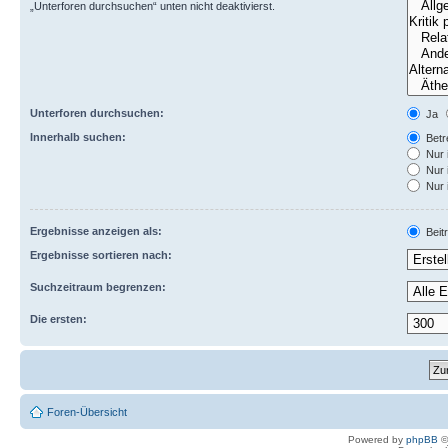
„Unterforen durchsuchen“ unten nicht deaktivierst.
Unterforen durchsuchen:
Ja
Innerhalb suchen:
Betre
Nur 
Nur 
Nur 
Ergebnisse anzeigen als:
Beit
Ergebnisse sortieren nach:
Suchzeitraum begrenzen:
Die ersten:
Foren-Übersicht
Powered by
phpBB
©