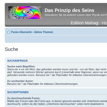
Das Prinzip des Seins
Diskutieren Sie mit anderen Lesern über Physik und P
Edition Mahag:
H
Foren-Übersicht
•
Aktive Themen
Suche
SUCHANFRAGE
Suche nach Begriffen:
Setze ein
+
vor ein Wort, das gefunden werden muss und ein
-
vor ein Wort, das nich
darf. Verwende mehrere Wörter getrennt durch
|
innerhalb einer Klammer, wenn nur ei
gefunden werden muss. Benutze ein * als Platzhalter für teilweise Übereinstimmungen.
Zu suchender Autor:
Benutze ein * als Platzhalter für teilweise Übereinstimmungen.
SUCHOPTIONEN
Zu durchsuchende Foren:
Wähle das Forum oder die Foren aus, in denen gesucht werden soll. Unterforen werde
durchsucht, sofern du die Option „Unterforen durchsuchen“ unten nicht deaktivierst.