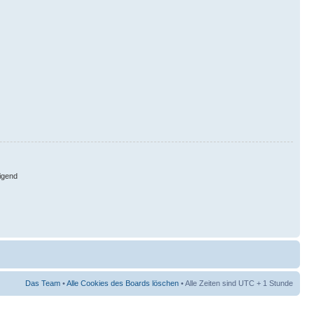
igend
Das Team
•
Alle Cookies des Boards löschen
• Alle Zeiten sind UTC + 1 Stunde