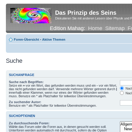
Das Prinzip des Seins
Diskutieren Sie mit anderen Lesern über Physik und P
Edition Mahag:
Home
Sitemap
F
Foren-Übersicht
•
Aktive Themen
Suche
SUCHANFRAGE
Suche nach Begriffen:
Setze ein
+
vor ein Wort, das gefunden werden muss und ein
-
vor ein Wort,
Nach
das nicht gefunden werden darf. Verwende mehrere Wörter getrennt durch
|
innerhalb einer Klammer, wenn nur eines der Wörter gefunden werden
Nach
muss. Benutze ein * als Platzhalter für teilweise Übereinstimmungen.
Zu suchender Autor:
Benutze ein * als Platzhalter für teilweise Übereinstimmungen.
SUCHOPTIONEN
Zu durchsuchende Foren:
Wähle das Forum oder die Foren aus, in denen gesucht werden soll.
Unterforen werden automatisch mit durchsucht, sofern du die Option