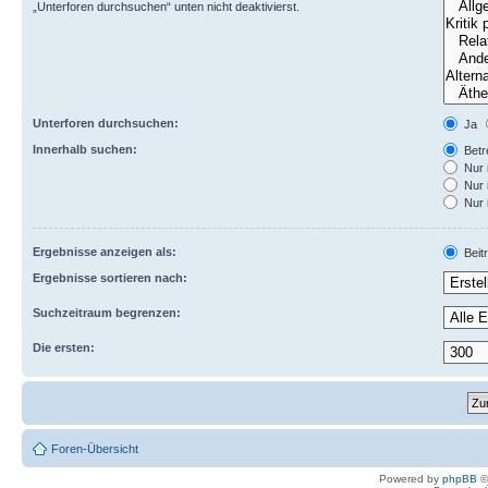
„Unterforen durchsuchen“ unten nicht deaktivierst.
Unterforen durchsuchen:
Ja
Innerhalb suchen:
Betre
Nur 
Nur 
Nur 
Ergebnisse anzeigen als:
Beit
Ergebnisse sortieren nach:
Suchzeitraum begrenzen:
Die ersten:
Foren-Übersicht
Powered by
phpBB
©