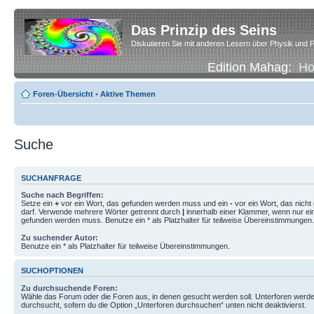
Das Prinzip des Seins
Diskutieren Sie mit anderen Lesern über Physik und P
Edition Mahag:
H
Foren-Übersicht
•
Aktive Themen
Suche
SUCHANFRAGE
Suche nach Begriffen:
Setze ein
+
vor ein Wort, das gefunden werden muss und ein
-
vor ein Wort, das nich
darf. Verwende mehrere Wörter getrennt durch
|
innerhalb einer Klammer, wenn nur ei
gefunden werden muss. Benutze ein * als Platzhalter für teilweise Übereinstimmungen.
Zu suchender Autor:
Benutze ein * als Platzhalter für teilweise Übereinstimmungen.
SUCHOPTIONEN
Zu durchsuchende Foren:
Wähle das Forum oder die Foren aus, in denen gesucht werden soll. Unterforen werde
durchsucht, sofern du die Option „Unterforen durchsuchen“ unten nicht deaktivierst.