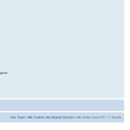
igend
Das Team
•
Alle Cookies des Boards löschen
• Alle Zeiten sind UTC + 1 Stunde