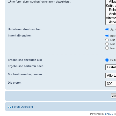
„Unterforen durchsuchen“ unten nicht deaktivierst.
Unterforen durchsuchen:
Ja
Innerhalb suchen:
Betre
Nur 
Nur 
Nur 
Ergebnisse anzeigen als:
Beit
Ergebnisse sortieren nach:
Suchzeitraum begrenzen:
Die ersten:
Foren-Übersicht
Powered by
phpBB
©