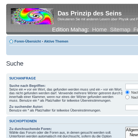
Das Prinzip des Seins
Diskutieren Sie mit anderen Lesern über Physik und P
Edition Mahag:
Home
Sitemap
F
Foren-Übersicht
•
Aktive Themen
Suche
SUCHANFRAGE
Suche nach Begriffen:
Setze ein
+
vor ein Wort, das gefunden werden muss und ein
-
vor ein Wort,
Nach
das nicht gefunden werden darf. Verwende mehrere Wörter getrennt durch
|
innerhalb einer Klammer, wenn nur eines der Wörter gefunden werden
Nach
muss. Benutze ein * als Platzhalter für teilweise Übereinstimmungen.
Zu suchender Autor:
Benutze ein * als Platzhalter für teilweise Übereinstimmungen.
SUCHOPTIONEN
Zu durchsuchende Foren:
Wähle das Forum oder die Foren aus, in denen gesucht werden soll.
Unterforen werden automatisch mit durchsucht, sofern du die Option