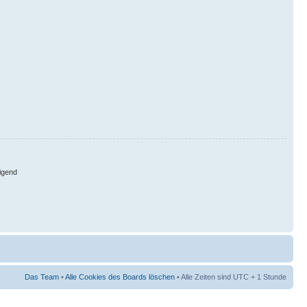
igend
Das Team
•
Alle Cookies des Boards löschen
• Alle Zeiten sind UTC + 1 Stunde