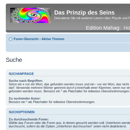
Das Prinzip des Seins
Diskutieren Sie mit anderen Lesern über Physik und P
Edition Mahag:
H
Foren-Übersicht
•
Aktive Themen
Suche
SUCHANFRAGE
Suche nach Begriffen:
Setze ein
+
vor ein Wort, das gefunden werden muss und ein
-
vor ein Wort, das nich
darf. Verwende mehrere Wörter getrennt durch
|
innerhalb einer Klammer, wenn nur ei
gefunden werden muss. Benutze ein * als Platzhalter für teilweise Übereinstimmungen.
Zu suchender Autor:
Benutze ein * als Platzhalter für teilweise Übereinstimmungen.
SUCHOPTIONEN
Zu durchsuchende Foren:
Wähle das Forum oder die Foren aus, in denen gesucht werden soll. Unterforen werde
durchsucht, sofern du die Option „Unterforen durchsuchen“ unten nicht deaktivierst.