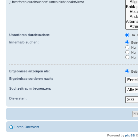
„Unterforen durchsuchen“ unten nicht deaktivierst.
Unterforen durchsuchen:
Ja
Innerhalb suchen:
Betre
Nur 
Nur 
Nur 
Ergebnisse anzeigen als:
Beit
Ergebnisse sortieren nach:
Suchzeitraum begrenzen:
Die ersten:
Foren-Übersicht
Powered by
phpBB
©