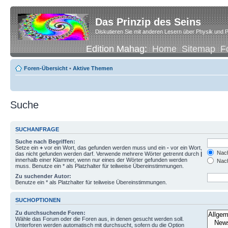
Das Prinzip des Seins
Diskutieren Sie mit anderen Lesern über Physik und P
Edition Mahag:
Home
Sitemap
F
Foren-Übersicht
•
Aktive Themen
Suche
SUCHANFRAGE
Suche nach Begriffen:
Setze ein
+
vor ein Wort, das gefunden werden muss und ein
-
vor ein Wort,
Nach
das nicht gefunden werden darf. Verwende mehrere Wörter getrennt durch
|
innerhalb einer Klammer, wenn nur eines der Wörter gefunden werden
Nach
muss. Benutze ein * als Platzhalter für teilweise Übereinstimmungen.
Zu suchender Autor:
Benutze ein * als Platzhalter für teilweise Übereinstimmungen.
SUCHOPTIONEN
Zu durchsuchende Foren:
Wähle das Forum oder die Foren aus, in denen gesucht werden soll.
Unterforen werden automatisch mit durchsucht, sofern du die Option