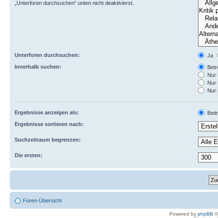
„Unterforen durchsuchen“ unten nicht deaktivierst.
Unterforen durchsuchen:
Ja
Innerhalb suchen:
Betre
Nur 
Nur 
Nur 
Ergebnisse anzeigen als:
Beit
Ergebnisse sortieren nach:
Suchzeitraum begrenzen:
Die ersten:
Foren-Übersicht
Powered by
phpBB
©