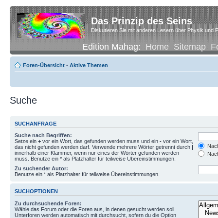
Das Prinzip des Seins
Diskutieren Sie mit anderen Lesern über Physik und P
Edition Mahag:
Home
Sitemap
F
Foren-Übersicht
•
Aktive Themen
Suche
SUCHANFRAGE
Suche nach Begriffen:
Setze ein
+
vor ein Wort, das gefunden werden muss und ein
-
vor ein Wort,
Nach
das nicht gefunden werden darf. Verwende mehrere Wörter getrennt durch
|
innerhalb einer Klammer, wenn nur eines der Wörter gefunden werden
Nach
muss. Benutze ein * als Platzhalter für teilweise Übereinstimmungen.
Zu suchender Autor:
Benutze ein * als Platzhalter für teilweise Übereinstimmungen.
SUCHOPTIONEN
Zu durchsuchende Foren:
Wähle das Forum oder die Foren aus, in denen gesucht werden soll.
Unterforen werden automatisch mit durchsucht, sofern du die Option