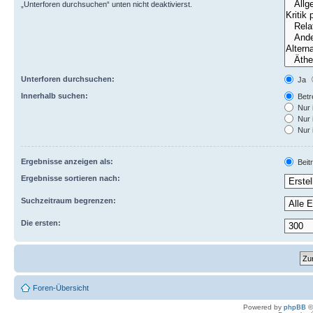
„Unterforen durchsuchen“ unten nicht deaktivierst.
Unterforen durchsuchen:
Ja
Innerhalb suchen:
Betre
Nur 
Nur 
Nur 
Ergebnisse anzeigen als:
Beit
Ergebnisse sortieren nach:
Suchzeitraum begrenzen:
Die ersten:
Foren-Übersicht
Powered by
phpBB
©