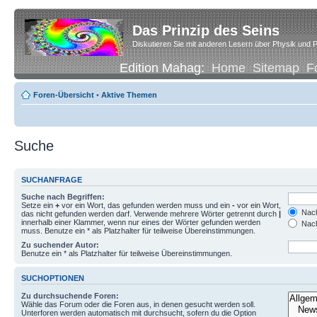
Das Prinzip des Seins
Diskutieren Sie mit anderen Lesern über Physik und P
Edition Mahag:
Home
Sitemap
F
Foren-Übersicht
•
Aktive Themen
Suche
SUCHANFRAGE
Suche nach Begriffen:
Setze ein
+
vor ein Wort, das gefunden werden muss und ein
-
vor ein Wort,
Nach
das nicht gefunden werden darf. Verwende mehrere Wörter getrennt durch
|
innerhalb einer Klammer, wenn nur eines der Wörter gefunden werden
Nach
muss. Benutze ein * als Platzhalter für teilweise Übereinstimmungen.
Zu suchender Autor:
Benutze ein * als Platzhalter für teilweise Übereinstimmungen.
SUCHOPTIONEN
Zu durchsuchende Foren:
Wähle das Forum oder die Foren aus, in denen gesucht werden soll.
Unterforen werden automatisch mit durchsucht, sofern du die Option