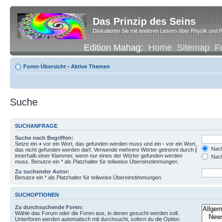
Das Prinzip des Seins
Diskutieren Sie mit anderen Lesern über Physik und P
Edition Mahag:
Home
Sitemap
F
Foren-Übersicht
•
Aktive Themen
Suche
SUCHANFRAGE
Suche nach Begriffen:
Setze ein
+
vor ein Wort, das gefunden werden muss und ein
-
vor ein Wort,
Nach
das nicht gefunden werden darf. Verwende mehrere Wörter getrennt durch
|
innerhalb einer Klammer, wenn nur eines der Wörter gefunden werden
Nach
muss. Benutze ein * als Platzhalter für teilweise Übereinstimmungen.
Zu suchender Autor:
Benutze ein * als Platzhalter für teilweise Übereinstimmungen.
SUCHOPTIONEN
Zu durchsuchende Foren:
Wähle das Forum oder die Foren aus, in denen gesucht werden soll.
Unterforen werden automatisch mit durchsucht, sofern du die Option