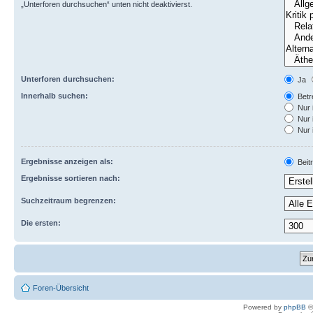
„Unterforen durchsuchen“ unten nicht deaktivierst.
Unterforen durchsuchen:
Ja
Innerhalb suchen:
Betre
Nur 
Nur 
Nur 
Ergebnisse anzeigen als:
Beit
Ergebnisse sortieren nach:
Suchzeitraum begrenzen:
Die ersten:
Foren-Übersicht
Powered by
phpBB
©