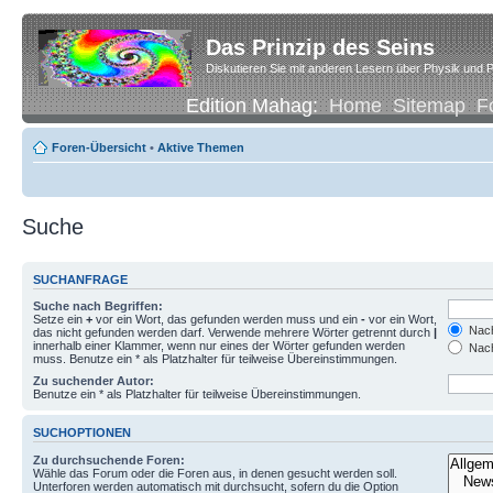
Das Prinzip des Seins
Diskutieren Sie mit anderen Lesern über Physik und P
Edition Mahag:
Home
Sitemap
F
Foren-Übersicht
•
Aktive Themen
Suche
SUCHANFRAGE
Suche nach Begriffen:
Setze ein
+
vor ein Wort, das gefunden werden muss und ein
-
vor ein Wort,
Nach
das nicht gefunden werden darf. Verwende mehrere Wörter getrennt durch
|
innerhalb einer Klammer, wenn nur eines der Wörter gefunden werden
Nach
muss. Benutze ein * als Platzhalter für teilweise Übereinstimmungen.
Zu suchender Autor:
Benutze ein * als Platzhalter für teilweise Übereinstimmungen.
SUCHOPTIONEN
Zu durchsuchende Foren:
Wähle das Forum oder die Foren aus, in denen gesucht werden soll.
Unterforen werden automatisch mit durchsucht, sofern du die Option