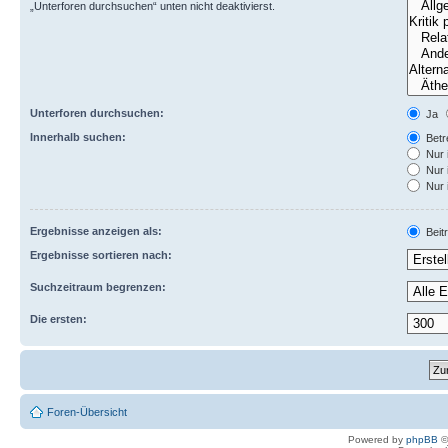
„Unterforen durchsuchen“ unten nicht deaktivierst.
Unterforen durchsuchen:
Ja
Innerhalb suchen:
Betre
Nur 
Nur 
Nur 
Ergebnisse anzeigen als:
Beit
Ergebnisse sortieren nach:
Suchzeitraum begrenzen:
Die ersten:
Foren-Übersicht
Powered by
phpBB
©