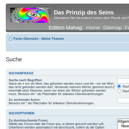
Das Prinzip des Seins
Diskutieren Sie mit anderen Lesern über Physik und P
Edition Mahag:
Home
Sitemap
F
Foren-Übersicht
•
Aktive Themen
Suche
SUCHANFRAGE
Suche nach Begriffen:
Setze ein
+
vor ein Wort, das gefunden werden muss und ein
-
vor ein Wort,
Nach
das nicht gefunden werden darf. Verwende mehrere Wörter getrennt durch
|
innerhalb einer Klammer, wenn nur eines der Wörter gefunden werden
Nach
muss. Benutze ein * als Platzhalter für teilweise Übereinstimmungen.
Zu suchender Autor:
Benutze ein * als Platzhalter für teilweise Übereinstimmungen.
SUCHOPTIONEN
Zu durchsuchende Foren:
Wähle das Forum oder die Foren aus, in denen gesucht werden soll.
Unterforen werden automatisch mit durchsucht, sofern du die Option