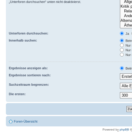
„Unterforen durchsuchen“ unten nicht deaktivierst.
Unterforen durchsuchen:
Ja
Innerhalb suchen:
Betre
Nur 
Nur 
Nur 
Ergebnisse anzeigen als:
Beit
Ergebnisse sortieren nach:
Suchzeitraum begrenzen:
Die ersten:
Foren-Übersicht
Powered by
phpBB
©