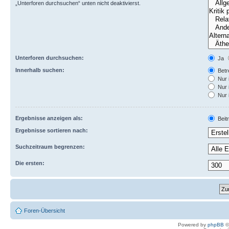
„Unterforen durchsuchen“ unten nicht deaktivierst.
Unterforen durchsuchen:
Ja
Innerhalb suchen:
Betre
Nur 
Nur 
Nur 
Ergebnisse anzeigen als:
Beit
Ergebnisse sortieren nach:
Suchzeitraum begrenzen:
Die ersten:
Foren-Übersicht
Powered by
phpBB
©