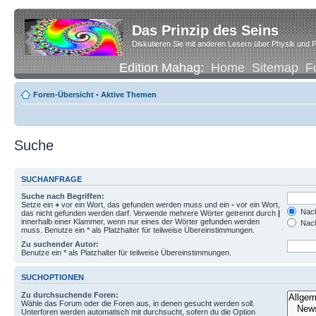
Das Prinzip des Seins
Diskutieren Sie mit anderen Lesern über Physik und P
Edition Mahag:
Home
Sitemap
F
Foren-Übersicht
•
Aktive Themen
Suche
SUCHANFRAGE
Suche nach Begriffen:
Setze ein
+
vor ein Wort, das gefunden werden muss und ein
-
vor ein Wort,
Nach
das nicht gefunden werden darf. Verwende mehrere Wörter getrennt durch
|
innerhalb einer Klammer, wenn nur eines der Wörter gefunden werden
Nach
muss. Benutze ein * als Platzhalter für teilweise Übereinstimmungen.
Zu suchender Autor:
Benutze ein * als Platzhalter für teilweise Übereinstimmungen.
SUCHOPTIONEN
Zu durchsuchende Foren:
Wähle das Forum oder die Foren aus, in denen gesucht werden soll.
Unterforen werden automatisch mit durchsucht, sofern du die Option