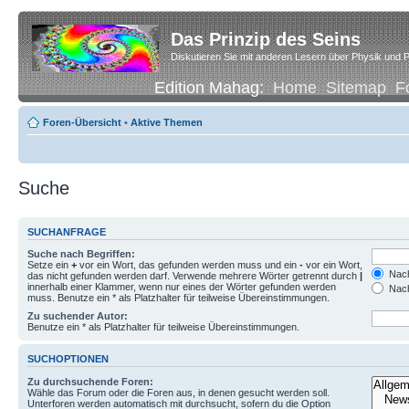
Das Prinzip des Seins
Diskutieren Sie mit anderen Lesern über Physik und P
Edition Mahag:
Home
Sitemap
F
Foren-Übersicht
•
Aktive Themen
Suche
SUCHANFRAGE
Suche nach Begriffen:
Setze ein
+
vor ein Wort, das gefunden werden muss und ein
-
vor ein Wort,
Nach
das nicht gefunden werden darf. Verwende mehrere Wörter getrennt durch
|
innerhalb einer Klammer, wenn nur eines der Wörter gefunden werden
Nach
muss. Benutze ein * als Platzhalter für teilweise Übereinstimmungen.
Zu suchender Autor:
Benutze ein * als Platzhalter für teilweise Übereinstimmungen.
SUCHOPTIONEN
Zu durchsuchende Foren:
Wähle das Forum oder die Foren aus, in denen gesucht werden soll.
Unterforen werden automatisch mit durchsucht, sofern du die Option