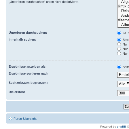
„Unterforen durchsuchen“ unten nicht deaktivierst.
Unterforen durchsuchen:
Ja
Innerhalb suchen:
Betre
Nur 
Nur 
Nur 
Ergebnisse anzeigen als:
Beit
Ergebnisse sortieren nach:
Suchzeitraum begrenzen:
Die ersten:
Foren-Übersicht
Powered by
phpBB
©