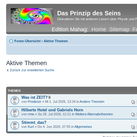
Das Prinzip des Seins
Diskutieren Sie mit anderen Lesern über Physik und P
Edition Mahag:
Home
Sitemap
F
Foren-Übersicht
•
Aktive Themen
Aktive Themen
Zurück zur erweiterten Suche
THEMEN
Was ist ZEIT?
von
Predictor
» Mi 1. Jul 2026, 13:34 in
Andere Theorien
Hilberts Hotel und Gabriels Horn
von
rmw
» So 26. Jul 2026, 12:21 in
Weitere Alternativtheorien
Stimmt_das?
von
Kurt
» Do 4. Jun 2026, 07:55 in
Allgemeines