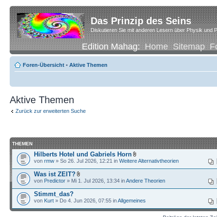
Das Prinzip des Seins
Diskutieren Sie mit anderen Lesern über Physik und P
Edition Mahag:
Home
Sitemap
F
Foren-Übersicht
•
Aktive Themen
Aktive Themen
Zurück zur erweiterten Suche
THEMEN
Hilberts Hotel und Gabriels Horn
von
rmw
» So 26. Jul 2026, 12:21 in
Weitere Alternativtheorien
Was ist ZEIT?
von
Predictor
» Mi 1. Jul 2026, 13:34 in
Andere Theorien
Stimmt_das?
von
Kurt
» Do 4. Jun 2026, 07:55 in
Allgemeines