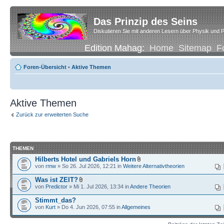
Das Prinzip des Seins
Diskutieren Sie mit anderen Lesern über Physik und P
Edition Mahag:
Home
Sitemap
F
Foren-Übersicht
•
Aktive Themen
Aktive Themen
Zurück zur erweiterten Suche
THEMEN
Hilberts Hotel und Gabriels Horn
von
rmw
» So 26. Jul 2026, 12:21 in
Weitere Alternativtheorien
Was ist ZEIT?
von
Predictor
» Mi 1. Jul 2026, 13:34 in
Andere Theorien
Stimmt_das?
von
Kurt
» Do 4. Jun 2026, 07:55 in
Allgemeines