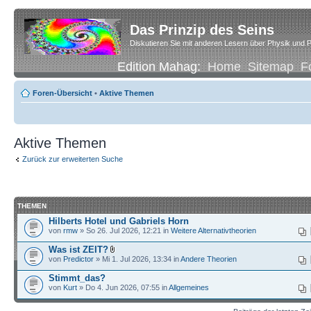
Das Prinzip des Seins
Diskutieren Sie mit anderen Lesern über Physik und P
Edition Mahag:
Home
Sitemap
F
Foren-Übersicht
•
Aktive Themen
Aktive Themen
Zurück zur erweiterten Suche
THEMEN
Hilberts Hotel und Gabriels Horn
von
rmw
» So 26. Jul 2026, 12:21 in
Weitere Alternativtheorien
Was ist ZEIT?
von
Predictor
» Mi 1. Jul 2026, 13:34 in
Andere Theorien
Stimmt_das?
von
Kurt
» Do 4. Jun 2026, 07:55 in
Allgemeines