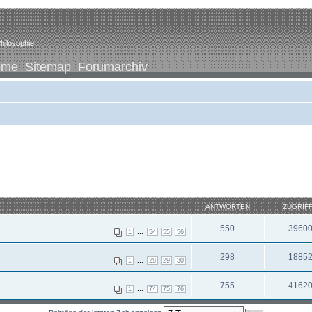
hilosophie
ome
Sitemap
Forumarchiv
ANTWORTEN
ZUGRIF
550
3960
...
1
54
55
56
298
1885
...
1
28
29
30
755
4162
...
1
74
75
76