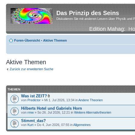
Das Prinzip des Seins
Diskutieren Sie mit anderen Lesern über Physik und P
Edition Mahag:
H
Foren-Übersicht
•
Aktive Themen
Aktive Themen
Zurück zur erweiterten Suche
THEMEN
Was ist ZEIT?
von
Predictor
» Mi 1. Jul 2026, 13:34 in
Andere Theorien
Hilberts Hotel und Gabriels Horn
von
rmw
» So 26. Jul 2026, 12:21 in
Weitere Alternativtheorien
Stimmt_das?
von
Kurt
» Do 4. Jun 2026, 07:55 in
Allgemeines