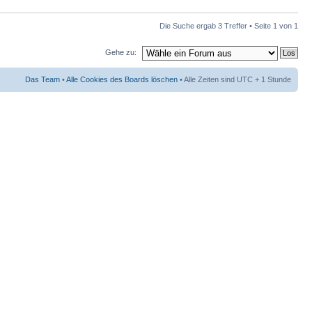
Die Suche ergab 3 Treffer • Seite
1
von
1
Gehe zu:
Das Team
•
Alle Cookies des Boards löschen
• Alle Zeiten sind UTC + 1 Stunde