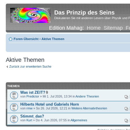
Das Prinzip des Seins
Diskutieren Sie mit anderen Lesern über Physik und P
Edition Mahag:
Home
Sitemap
F
Foren-Übersicht
•
Aktive Themen
Aktive Themen
Zurück zur erweiterten Suche
THEMEN
Was ist ZEIT?
von
Predictor
» Mi 1. Jul 2026, 13:34 in
Andere Theorien
Hilberts Hotel und Gabriels Horn
von
rmw
» So 26. Jul 2026, 12:21 in
Weitere Alternativtheorien
Stimmt_das?
von
Kurt
» Do 4. Jun 2026, 07:55 in
Allgemeines