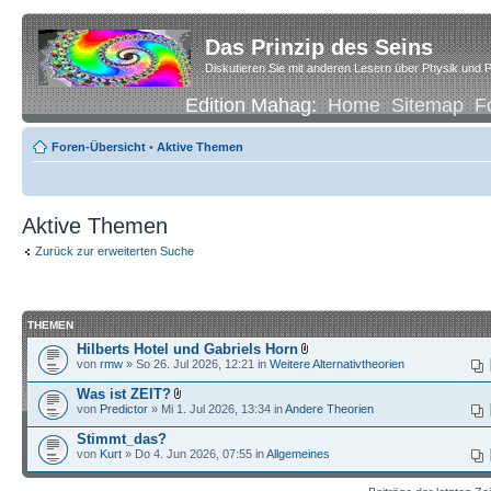
Das Prinzip des Seins
Diskutieren Sie mit anderen Lesern über Physik und P
Edition Mahag:
Home
Sitemap
F
Foren-Übersicht
•
Aktive Themen
Aktive Themen
Zurück zur erweiterten Suche
THEMEN
Hilberts Hotel und Gabriels Horn
von
rmw
» So 26. Jul 2026, 12:21 in
Weitere Alternativtheorien
Was ist ZEIT?
von
Predictor
» Mi 1. Jul 2026, 13:34 in
Andere Theorien
Stimmt_das?
von
Kurt
» Do 4. Jun 2026, 07:55 in
Allgemeines