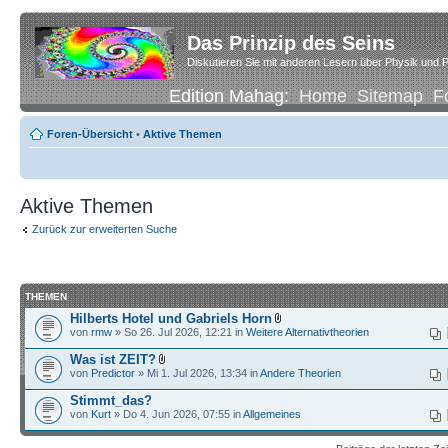
Das Prinzip des Seins
Diskutieren Sie mit anderen Lesern über Physik und P
Edition Mahag:
Home
Sitemap
F
Foren-Übersicht
•
Aktive Themen
Aktive Themen
Zurück zur erweiterten Suche
THEMEN
Hilberts Hotel und Gabriels Horn
von
rmw
» So 26. Jul 2026, 12:21 in
Weitere Alternativtheorien
Was ist ZEIT?
von
Predictor
» Mi 1. Jul 2026, 13:34 in
Andere Theorien
Stimmt_das?
von
Kurt
» Do 4. Jun 2026, 07:55 in
Allgemeines