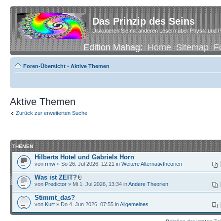
Das Prinzip des Seins
Diskutieren Sie mit anderen Lesern über Physik und P
Edition Mahag:
Home
Sitemap
F
Foren-Übersicht
•
Aktive Themen
Aktive Themen
Zurück zur erweiterten Suche
THEMEN
Hilberts Hotel und Gabriels Horn
von
rmw
» So 26. Jul 2026, 12:21 in
Weitere Alternativtheorien
Was ist ZEIT?
von
Predictor
» Mi 1. Jul 2026, 13:34 in
Andere Theorien
Stimmt_das?
von
Kurt
» Do 4. Jun 2026, 07:55 in
Allgemeines