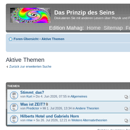
Das Prinzip des Seins
Diskutieren Sie mit anderen Lesern über Physik und P
Edition Mahag:
Home
Sitemap
F
Foren-Übersicht
•
Aktive Themen
Aktive Themen
Zurück zur erweiterten Suche
THEMEN
Stimmt_das?
von
Kurt
» Do 4. Jun 2026, 07:55 in
Allgemeines
Was ist ZEIT?
von
Predictor
» Mi 1. Jul 2026, 13:34 in
Andere Theorien
Hilberts Hotel und Gabriels Horn
von
rmw
» So 26. Jul 2026, 12:21 in
Weitere Alternativtheorien