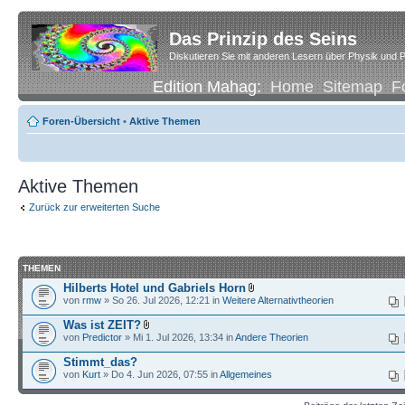
Das Prinzip des Seins
Diskutieren Sie mit anderen Lesern über Physik und P
Edition Mahag:
Home
Sitemap
F
Foren-Übersicht
•
Aktive Themen
Aktive Themen
Zurück zur erweiterten Suche
THEMEN
Hilberts Hotel und Gabriels Horn
von
rmw
» So 26. Jul 2026, 12:21 in
Weitere Alternativtheorien
Was ist ZEIT?
von
Predictor
» Mi 1. Jul 2026, 13:34 in
Andere Theorien
Stimmt_das?
von
Kurt
» Do 4. Jun 2026, 07:55 in
Allgemeines