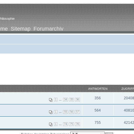
hilosophie
ome
Sitemap
Forumarchiv
ANTWORTEN
ZUGRIF
356
2040
...
1
34
35
36
564
4081
...
1
55
56
57
755
4214
...
1
74
75
76