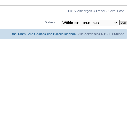
Die Suche ergab 3 Treffer • Seite
1
von
1
Gehe zu:
Das Team
•
Alle Cookies des Boards löschen
• Alle Zeiten sind UTC + 1 Stunde