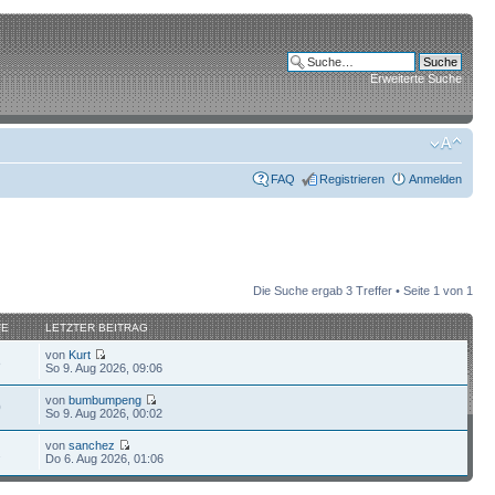
Erweiterte Suche
FAQ
Registrieren
Anmelden
Die Suche ergab 3 Treffer • Seite
1
von
1
FE
LETZTER BEITRAG
von
Kurt
8
So 9. Aug 2026, 09:06
von
bumbumpeng
0
So 9. Aug 2026, 00:02
von
sanchez
2
Do 6. Aug 2026, 01:06