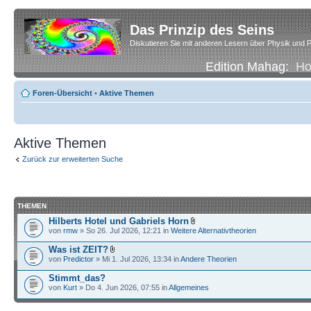
Das Prinzip des Seins
Diskutieren Sie mit anderen Lesern über Physik und P
Edition Mahag:
H
Foren-Übersicht
•
Aktive Themen
Aktive Themen
Zurück zur erweiterten Suche
THEMEN
Hilberts Hotel und Gabriels Horn
von
rmw
» So 26. Jul 2026, 12:21 in
Weitere Alternativtheorien
Was ist ZEIT?
von
Predictor
» Mi 1. Jul 2026, 13:34 in
Andere Theorien
Stimmt_das?
von
Kurt
» Do 4. Jun 2026, 07:55 in
Allgemeines