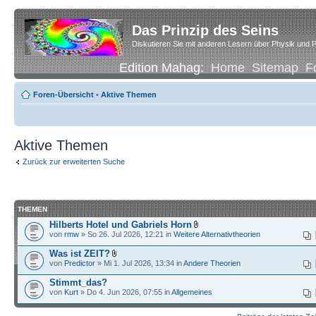
Das Prinzip des Seins
Diskutieren Sie mit anderen Lesern über Physik und P
Edition Mahag:
Home
Sitemap
F
Foren-Übersicht
•
Aktive Themen
Aktive Themen
Zurück zur erweiterten Suche
THEMEN
Hilberts Hotel und Gabriels Horn
von
rmw
» So 26. Jul 2026, 12:21 in
Weitere Alternativtheorien
Was ist ZEIT?
von
Predictor
» Mi 1. Jul 2026, 13:34 in
Andere Theorien
Stimmt_das?
von
Kurt
» Do 4. Jun 2026, 07:55 in
Allgemeines