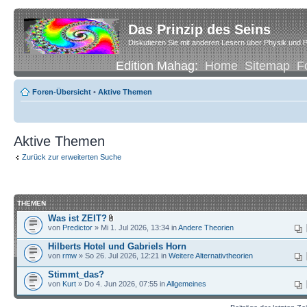
Das Prinzip des Seins
Diskutieren Sie mit anderen Lesern über Physik und P
Edition Mahag:
Home
Sitemap
F
Foren-Übersicht
•
Aktive Themen
Aktive Themen
Zurück zur erweiterten Suche
THEMEN
Was ist ZEIT?
von
Predictor
» Mi 1. Jul 2026, 13:34 in
Andere Theorien
Hilberts Hotel und Gabriels Horn
von
rmw
» So 26. Jul 2026, 12:21 in
Weitere Alternativtheorien
Stimmt_das?
von
Kurt
» Do 4. Jun 2026, 07:55 in
Allgemeines