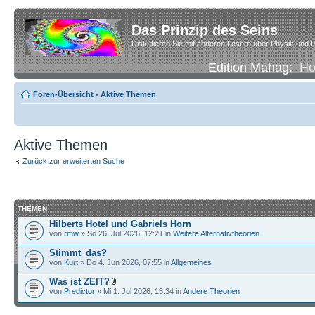
Das Prinzip des Seins
Diskutieren Sie mit anderen Lesern über Physik und P
Edition Mahag:
H
Foren-Übersicht
•
Aktive Themen
Aktive Themen
Zurück zur erweiterten Suche
THEMEN
Hilberts Hotel und Gabriels Horn
von
rmw
» So 26. Jul 2026, 12:21 in
Weitere Alternativtheorien
Stimmt_das?
von
Kurt
» Do 4. Jun 2026, 07:55 in
Allgemeines
Was ist ZEIT?
von
Predictor
» Mi 1. Jul 2026, 13:34 in
Andere Theorien