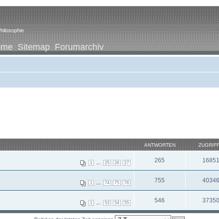
hilosophie
ome
Sitemap
Forumarchiv
ANTWORTEN
ZUGRIF
265
1685
...
1
25
26
27
755
4034
...
1
74
75
76
546
3735
...
1
53
54
55