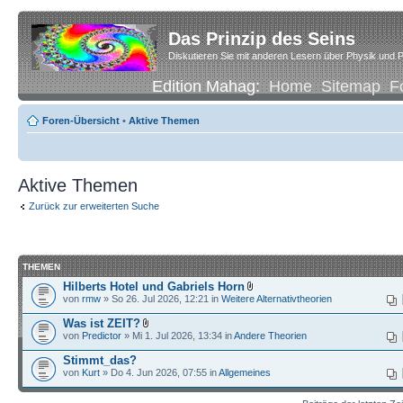
Das Prinzip des Seins
Diskutieren Sie mit anderen Lesern über Physik und P
Edition Mahag:
Home
Sitemap
F
Foren-Übersicht
•
Aktive Themen
Aktive Themen
Zurück zur erweiterten Suche
THEMEN
Hilberts Hotel und Gabriels Horn
von
rmw
» So 26. Jul 2026, 12:21 in
Weitere Alternativtheorien
Was ist ZEIT?
von
Predictor
» Mi 1. Jul 2026, 13:34 in
Andere Theorien
Stimmt_das?
von
Kurt
» Do 4. Jun 2026, 07:55 in
Allgemeines