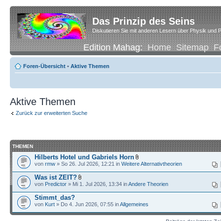
Das Prinzip des Seins
Diskutieren Sie mit anderen Lesern über Physik und P
Edition Mahag:
Home
Sitemap
F
Foren-Übersicht
•
Aktive Themen
Aktive Themen
Zurück zur erweiterten Suche
THEMEN
Hilberts Hotel und Gabriels Horn
von
rmw
» So 26. Jul 2026, 12:21 in
Weitere Alternativtheorien
Was ist ZEIT?
von
Predictor
» Mi 1. Jul 2026, 13:34 in
Andere Theorien
Stimmt_das?
von
Kurt
» Do 4. Jun 2026, 07:55 in
Allgemeines