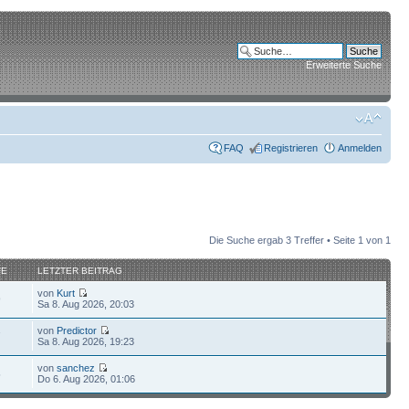
Erweiterte Suche
FAQ
Registrieren
Anmelden
Die Suche ergab 3 Treffer • Seite
1
von
1
FE
LETZTER BEITRAG
von
Kurt
9
Sa 8. Aug 2026, 20:03
von
Predictor
7
Sa 8. Aug 2026, 19:23
von
sanchez
5
Do 6. Aug 2026, 01:06