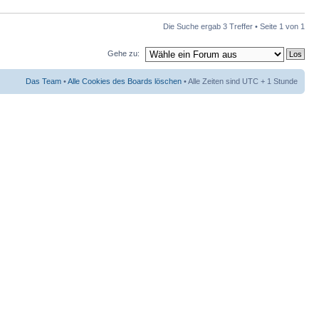
Die Suche ergab 3 Treffer • Seite
1
von
1
Gehe zu:
Das Team
•
Alle Cookies des Boards löschen
• Alle Zeiten sind UTC + 1 Stunde