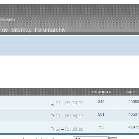
hilosophie
ome
Sitemap
Forumarchiv
ANTWORTEN
ZUGRIF
345
2005
...
1
33
34
35
561
4053
...
1
55
56
57
755
4197
...
1
74
75
76