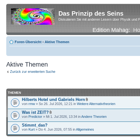
Das Prinzip des Seins
Diskutieren Sie mit anderen Lesern über Physik und P
Edition Mahag:
H
Foren-Übersicht
•
Aktive Themen
Aktive Themen
Zurück zur erweiterten Suche
THEMEN
Hilberts Hotel und Gabriels Horn
von
rmw
» So 26. Jul 2026, 12:21 in
Weitere Alternativtheorien
Was ist ZEIT?
von
Predictor
» Mi 1. Jul 2026, 13:34 in
Andere Theorien
Stimmt_das?
von
Kurt
» Do 4. Jun 2026, 07:55 in
Allgemeines