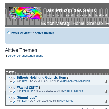
Das Prinzip des Seins
Diskutieren Sie mit anderen Lesern über Physik und P
Edition Mahag:
Home
Sitemap
F
Foren-Übersicht
•
Aktive Themen
Aktive Themen
Zurück zur erweiterten Suche
THEMEN
Hilberts Hotel und Gabriels Horn
von
rmw
» So 26. Jul 2026, 12:21 in
Weitere Alternativtheorien
Was ist ZEIT?
von
Predictor
» Mi 1. Jul 2026, 13:34 in
Andere Theorien
Stimmt_das?
von
Kurt
» Do 4. Jun 2026, 07:55 in
Allgemeines