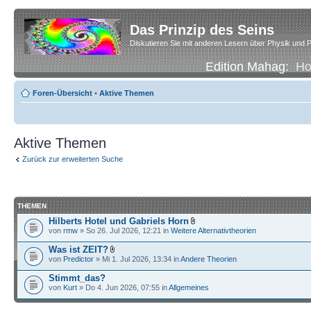
Das Prinzip des Seins
Diskutieren Sie mit anderen Lesern über Physik und P
Edition Mahag:
H
Foren-Übersicht
•
Aktive Themen
Aktive Themen
Zurück zur erweiterten Suche
THEMEN
Hilberts Hotel und Gabriels Horn
von
rmw
» So 26. Jul 2026, 12:21 in
Weitere Alternativtheorien
Was ist ZEIT?
von
Predictor
» Mi 1. Jul 2026, 13:34 in
Andere Theorien
Stimmt_das?
von
Kurt
» Do 4. Jun 2026, 07:55 in
Allgemeines