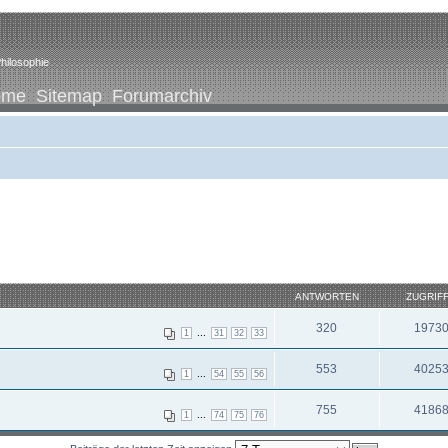
hilosophie
ome
Sitemap
Forumarchiv
ANTWORTEN
ZUGRIF
320
1973
...
1
31
32
33
553
4025
...
1
54
55
56
755
4186
...
1
74
75
76