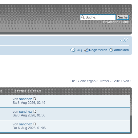
Erweiterte Suche
FAQ
Registrieren
Anmelden
Die Suche ergab 3 Treffer • Seite
1
von
1
FE
LETZTER BEITRAG
von
sanchez
0
Sa 8. Aug 2026, 02:49
von
sanchez
3
Sa 8. Aug 2026, 01:36
von
sanchez
8
Do 6. Aug 2026, 01:06