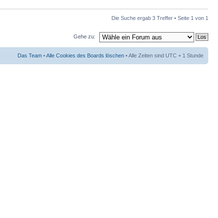
Die Suche ergab 3 Treffer • Seite
1
von
1
Gehe zu:
Das Team
•
Alle Cookies des Boards löschen
• Alle Zeiten sind UTC + 1 Stunde