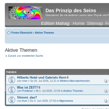
Das Prinzip des Seins
Diskutieren Sie mit anderen Lesern über Physik und P
Edition Mahag:
Home
Sitemap
F
Foren-Übersicht
•
Aktive Themen
Aktive Themen
Zurück zur erweiterten Suche
THEMEN
Hilberts Hotel und Gabriels Horn
von
rmw
» So 26. Jul 2026, 12:21 in
Weitere Alternativtheorien
Was ist ZEIT?
von
Predictor
» Mi 1. Jul 2026, 13:34 in
Andere Theorien
Stimmt_das?
von
Kurt
» Do 4. Jun 2026, 07:55 in
Allgemeines