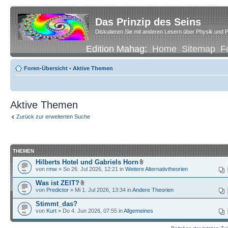
Das Prinzip des Seins
Diskutieren Sie mit anderen Lesern über Physik und P
Edition Mahag:
Home
Sitemap
F
Foren-Übersicht
•
Aktive Themen
Aktive Themen
Zurück zur erweiterten Suche
THEMEN
Hilberts Hotel und Gabriels Horn
von
rmw
» So 26. Jul 2026, 12:21 in
Weitere Alternativtheorien
Was ist ZEIT?
von
Predictor
» Mi 1. Jul 2026, 13:34 in
Andere Theorien
Stimmt_das?
von
Kurt
» Do 4. Jun 2026, 07:55 in
Allgemeines