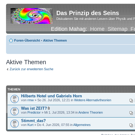
Das Prinzip des Seins
Diskutieren Sie mit anderen Lesern über Physik und P
Edition Mahag:
Home
Sitemap
F
Foren-Übersicht
•
Aktive Themen
Aktive Themen
Zurück zur erweiterten Suche
THEMEN
Hilberts Hotel und Gabriels Horn
von
rmw
» So 26. Jul 2026, 12:21 in
Weitere Alternativtheorien
Was ist ZEIT?
von
Predictor
» Mi 1. Jul 2026, 13:34 in
Andere Theorien
Stimmt_das?
von
Kurt
» Do 4. Jun 2026, 07:55 in
Allgemeines