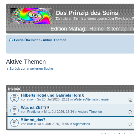
Das Prinzip des Seins
Diskutieren Sie mit anderen Lesern über Physik und P
Edition Mahag:
Home
Sitemap
F
Foren-Übersicht
•
Aktive Themen
Aktive Themen
Zurück zur erweiterten Suche
THEMEN
Hilberts Hotel und Gabriels Horn
von
rmw
» So 26. Jul 2026, 12:21 in
Weitere Alternativtheorien
Was ist ZEIT?
von
Predictor
» Mi 1. Jul 2026, 13:34 in
Andere Theorien
Stimmt_das?
von
Kurt
» Do 4. Jun 2026, 07:55 in
Allgemeines