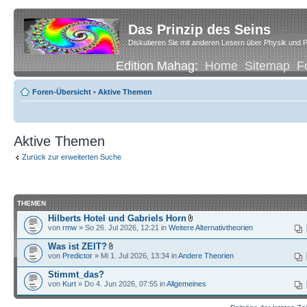
Das Prinzip des Seins
Diskutieren Sie mit anderen Lesern über Physik und P
Edition Mahag:
Home
Sitemap
F
Foren-Übersicht
•
Aktive Themen
Aktive Themen
Zurück zur erweiterten Suche
THEMEN
Hilberts Hotel und Gabriels Horn
von
rmw
» So 26. Jul 2026, 12:21 in
Weitere Alternativtheorien
Was ist ZEIT?
von
Predictor
» Mi 1. Jul 2026, 13:34 in
Andere Theorien
Stimmt_das?
von
Kurt
» Do 4. Jun 2026, 07:55 in
Allgemeines