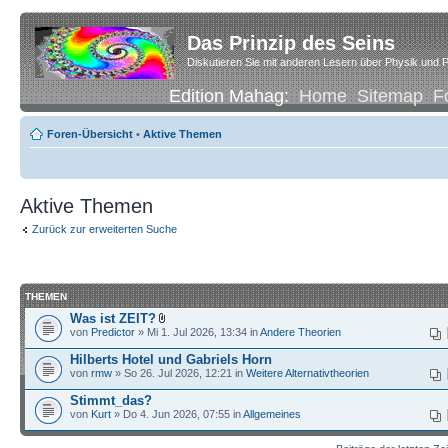
Das Prinzip des Seins
Diskutieren Sie mit anderen Lesern über Physik und P
Edition Mahag:
Home
Sitemap
F
Foren-Übersicht
•
Aktive Themen
Aktive Themen
Zurück zur erweiterten Suche
THEMEN
Was ist ZEIT?
von
Predictor
» Mi 1. Jul 2026, 13:34 in
Andere Theorien
Hilberts Hotel und Gabriels Horn
von
rmw
» So 26. Jul 2026, 12:21 in
Weitere Alternativtheorien
Stimmt_das?
von
Kurt
» Do 4. Jun 2026, 07:55 in
Allgemeines