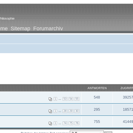
hilosophie
ome
Sitemap
Forumarchiv
ANTWORTEN
ZUGRIF
548
3925
...
1
53
54
55
295
1857
...
1
28
29
30
755
4144
...
1
74
75
76