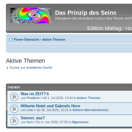
Das Prinzip des Seins
Diskutieren Sie mit anderen Lesern über Physik und P
Edition Mahag:
H
Foren-Übersicht
•
Aktive Themen
Aktive Themen
Zurück zur erweiterten Suche
THEMEN
Was ist ZEIT?
von
Predictor
» Mi 1. Jul 2026, 13:34 in
Andere Theorien
Hilberts Hotel und Gabriels Horn
von
rmw
» So 26. Jul 2026, 12:21 in
Weitere Alternativtheorien
Stimmt_das?
von
Kurt
» Do 4. Jun 2026, 07:55 in
Allgemeines