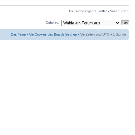
Die Suche ergab 3 Treffer • Seite
1
von
1
Gehe zu:
Das Team
•
Alle Cookies des Boards löschen
• Alle Zeiten sind UTC + 1 Stunde