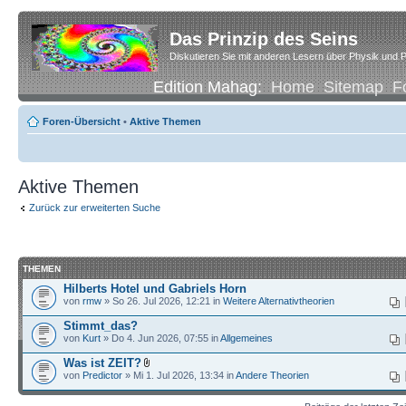
Das Prinzip des Seins
Diskutieren Sie mit anderen Lesern über Physik und P
Edition Mahag:
Home
Sitemap
F
Foren-Übersicht
•
Aktive Themen
Aktive Themen
Zurück zur erweiterten Suche
THEMEN
Hilberts Hotel und Gabriels Horn
von
rmw
» So 26. Jul 2026, 12:21 in
Weitere Alternativtheorien
Stimmt_das?
von
Kurt
» Do 4. Jun 2026, 07:55 in
Allgemeines
Was ist ZEIT?
von
Predictor
» Mi 1. Jul 2026, 13:34 in
Andere Theorien