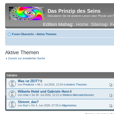
Das Prinzip des Seins
Diskutieren Sie mit anderen Lesern über Physik und P
Edition Mahag:
Home
Sitemap
F
Foren-Übersicht
•
Aktive Themen
Aktive Themen
Zurück zur erweiterten Suche
THEMEN
Was ist ZEIT?
von
Predictor
» Mi 1. Jul 2026, 13:34 in
Andere Theorien
Hilberts Hotel und Gabriels Horn
von
rmw
» So 26. Jul 2026, 12:21 in
Weitere Alternativtheorien
Stimmt_das?
von
Kurt
» Do 4. Jun 2026, 07:55 in
Allgemeines