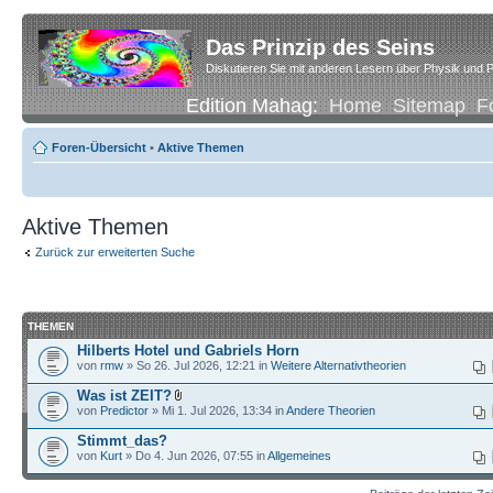
Das Prinzip des Seins
Diskutieren Sie mit anderen Lesern über Physik und P
Edition Mahag:
Home
Sitemap
F
Foren-Übersicht
•
Aktive Themen
Aktive Themen
Zurück zur erweiterten Suche
THEMEN
Hilberts Hotel und Gabriels Horn
von
rmw
» So 26. Jul 2026, 12:21 in
Weitere Alternativtheorien
Was ist ZEIT?
von
Predictor
» Mi 1. Jul 2026, 13:34 in
Andere Theorien
Stimmt_das?
von
Kurt
» Do 4. Jun 2026, 07:55 in
Allgemeines