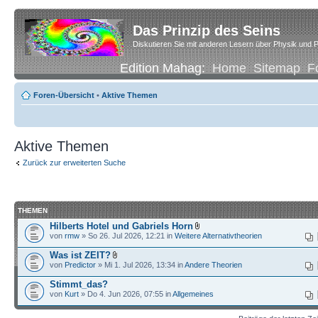
Das Prinzip des Seins
Diskutieren Sie mit anderen Lesern über Physik und P
Edition Mahag:
Home
Sitemap
F
Foren-Übersicht
•
Aktive Themen
Aktive Themen
Zurück zur erweiterten Suche
THEMEN
Hilberts Hotel und Gabriels Horn
von
rmw
» So 26. Jul 2026, 12:21 in
Weitere Alternativtheorien
Was ist ZEIT?
von
Predictor
» Mi 1. Jul 2026, 13:34 in
Andere Theorien
Stimmt_das?
von
Kurt
» Do 4. Jun 2026, 07:55 in
Allgemeines